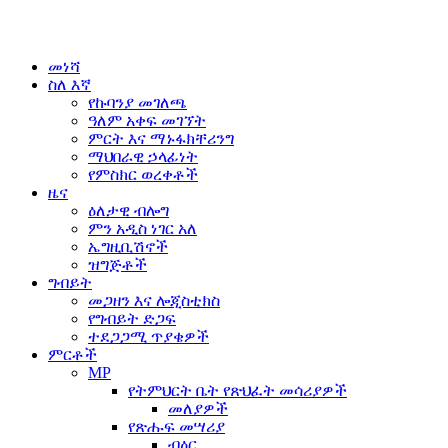
መነሻ
ስለ እኛ
የኩባንያ መገለጫ
ዓለም አቀፍ መገኘት
ምርት እና ማኑፋክቸሪንግ
ማህበራዊ ኃላፊነት
የምስክር ወረቀቶች
ዜና
ዕለታዊ ብሎግ
ምን አዲስ ነገር አለ
ኤግዚቢሽኖች
ዝግጅቶች
ግብይት
መጋዘን እና ሎጂስቲክስ
የግብይት ድጋፍ
ተደጋጋሚ ጥያቄዎች
ምርቶች
MP
የትምህርት ቤት የጽህፈት መሳሪያዎች
መለያዎች
የጽሑፍ መሣሪያ
ብዕር