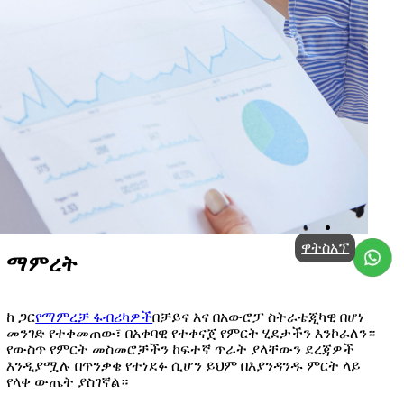
ዋትስአፕ
ማምረት
ከ ጋር
የማምረቻ ፋብሪካዎች
በቻይና እና በአውሮፓ ስትራቴጂካዊ በሆነ
መንገድ የተቀመጠው፣ በአቀባዊ የተቀናጀ የምርት ሂደታችን እንኮራለን።
የውስጥ የምርት መስመሮቻችን ከፍተኛ ጥራት ያላቸውን ደረጃዎች
እንዲያሟሉ በጥንቃቄ የተነደፉ ሲሆን ይህም በእያንዳንዱ ምርት ላይ
የላቀ ውጤት ያስገኛል።