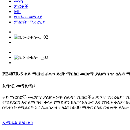
መነሻ
ምርቶች
MP
የጽሑፍ መሣሪያ
ምልክት ማድረጊያ
PE487R-S ቀይ ማርከር ፈጣን ደረቅ ማርከር መርዛማ ያልሆነ ነጭ ሰሌዳ 
አጭር መግለጫ፡
ቀይ ማርከሮች መርዛማ ያልሆኑ ነጭ ሰሌዳ ማርከሮች ፈጣን የማድረቂያ ማርከ
የሚያደርግ እና ለማጣት ቀላል የማይሆን ​​ክሊፕ አለው፣ እና የሽፋኑ ቀለም
በፍጥነት የሚደርቅ እና ለመሰረዝ ቀላል፣ ከ600 ሜትር በላይ ርዝመት ያለው
ኢሜይል ይላኩልን