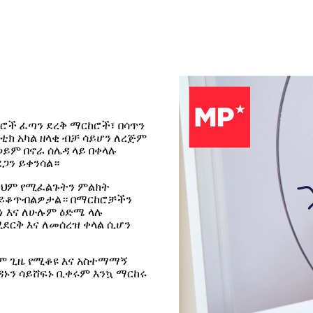
ሮች ፈጣን ደረቅ ማርከሮች፣ በሳጥን
ክ አካል ዘላቂ ብቻ ሳይሆን ለረጅም
ይም በኖራ ሰሌዳ ላይ በቀላሉ
ጋን ይቀንሳል።
 ይህም የሚፈልጉትን ምልክት
ን ይቆጥብልዎታል። በማርከሮቻችን
 እና ለሁሉም ዕድሜ ላሉ
ደርቅ እና ለመሰረዝ ቀላል ሲሆን
ም ጊዜ የሚቆዩ እና አስተማማኝ
ዳኑን ሳይሸፍኑ ቢቀሩም እንኳ ማርከሩ