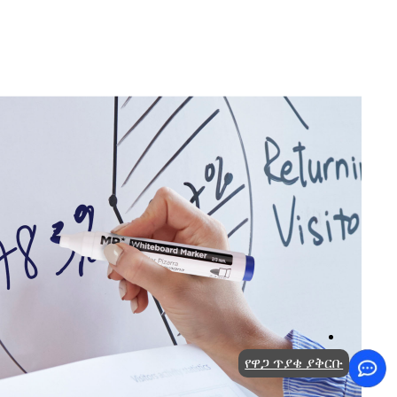
የዋጋ ጥያቄ ያቅርቡ