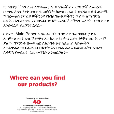
የደንበኞቻችንን እየተለዋወጡ ያሉ ፍላጎቶችና ምርጫዎች ለመረዳት
ስንጥር ለግንኙነት ያለን ቁርጠኝነት ከድንበር አልፎ ይሄዳል። ይህ ጠቃሚ
ግብረመልስ የምርቶቻችንንና የአገልግሎቶቻችንን ጥራት ለማሻሻል
ዘወትር እንድንጥር ያነሳሳናል፣ ይህም የደንበኞቻችንን ፍላጎት በተከታታይ
እንድናልፍ ያረጋግጥልናል።
በዋናው
Main Paper
ኤስኤል፣ በትብብር እና በመግባባት ኃይል
እናምናለን። ከደንበኞቻችን እና ከኢንዱስትሪ አቻዎቻችን ጋር ትርጉም
ያለው ግንኙነት በመፍጠር ለእድገት እና ለፈጠራ እድሎችን
እንፈጥራለን። በፈጠራ፣ በልቀት እና በጋራ ራዕይ በመመራት፣ አብረን
ለተሻለ የወደፊት ጊዜ መንገድ እንጠርጋለን።