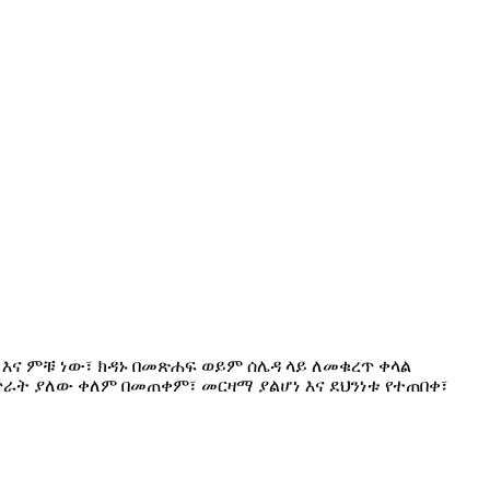
 እና ምቹ ነው፣ ክዳኑ በመጽሐፍ ወይም ሰሌዳ ላይ ለመቁረጥ ቀላል
 ጥራት ያለው ቀለም በመጠቀም፣ መርዛማ ያልሆነ እና ደህንነቱ የተጠበቀ፣