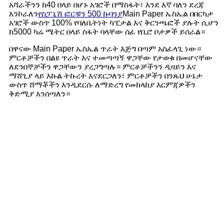
አሻራችንን ከ40 በላይ በሆኑ አገሮች በማስፋት፣ እንደ እኛ ባለን ደረጃ
እንኮራለን
የስፓኒሽ ፎርቹን 500 ኩባንያ
Main Paper
ኤስኤል በበርካታ
አገሮች ውስጥ 100% የባለቤትነት ካፒታል እና ቅርንጫፎች ያሉት ሲሆን
ከ5000 ካሬ ሜትር በላይ ስፋት ባላቸው ሰፊ የቢሮ ቦታዎች ይሰራል።
በዋናው
Main Paper
ኤስኤል ጥራት እጅግ በጣም አስፈላጊ ነው።
ምርቶቻችን በልዩ ጥራት እና ተመጣጣኝ ዋጋቸው የታወቁ በመሆናቸው
ለደንበኞቻችን ዋጋቸውን ያረጋግጣሉ። ምርቶቻችንን ዲዛይን እና
ማሸጊያ ላይ እኩል ትኩረት እናደርጋለን፣ ምርቶቻችን በንጹህ ሁኔታ
ውስጥ ሸማቾችን እንዲደርሱ ለማድረግ የመከላከያ እርምጃዎችን
ቅድሚያ እንሰጣለን።