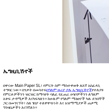
ኤግዚቢሽኖች
በዋናው
Main Paper
SL፣ የምርት ስም ማስተዋወቅ ለእኛ አስፈላጊ
ተግባር ነው። በንቃት በመሳተፍ
በዓለም ዙሪያ ያሉ ኤግዚቢሽኖች
የተለያዩ
የምርቶቻችንን ዝርዝር ከማሳየት ባለፈ የፈጠራ ሀሳቦቻችንን ለዓለም
አቀፍ ታዳሚዎች እናካፍላለን። ከሁሉም የዓለም ማዕዘኖች ካሉ ደንበኞች
ጋር በመገናኘት፣ ስለ ገበያ ተለዋዋጭነት እና አዝማሚያዎች ጠቃሚ
ግንዛቤዎችን እናገኛለን።