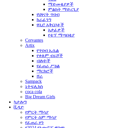
ማድመቂያዎች
ምልክት ማድረጊያ
የህፃናት ጥበብ
ክራፊንግ
የቢሮ አቅርቦቶች
አቃፊዎች
የቴፕ ማጣበቂያ
Cervantes
Artix
የጥበብ ኤሴል
የቀለም ብሩሾች
ብሎኮች
የፈጠራ ሥዕል
ማርከሮች
ሸራ
Sampack
ኔትፍሊክስ
coca cola
Big Dream Girls
ካታሎግ
ቪዲዮ
የምርት ማሳያ
የምርት ስም ማሳያ
የፈጠራ ዞን
የ2024 የአውሮፓ ዋንጫ