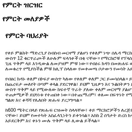
የምርት ዝርዝር
የምርት መለያዎች
የምርት ባህሪያት
የቀይ ምልክት ማድረጊያ ስብስብ መርዛማ ያልሆነ የቀለም ነጭ ሰሌዳ ማርከ
ውስጥ 12 ቁርጥራጮች ለሁሉም ፍላጎቶች በቂ ናቸው። የማርከሮቹ የፕላስቲ
ጊዜ ጥቅም ላይ እንዲውል ለመያዝም ምቹ ነው። የብዕሩ ክዳን በመጽሐፍ ወ
ለመቁረጥ የሚያስችል ምቹ ክሊፕ ስላለው የመቀመጫ ቦታውን የመሳት አደ
የብዕር ክዳኑ ቀለም በኮፍያ ውስጥ ካለው የቀለም ቀለም ጋር ይመሳሰላል።
በጨረፍታ መለየት በጣም ቀላል ያደርገዋል፣ ይህም ጊዜዎን እና ጉልበትዎ
ውስጥ ጥቅም ላይ የሚውለው ከፍተኛ ጥራት ያለው ቀለም መርዛማ ያልሆነ
ተጠቃሚዎች ደህንነቱ የተጠበቀ ነው። በተጨማሪም፣ ቀለሙ በፍጥነት የሚ
ግልጽ እና ቆሻሻ የሌለበት ጽሑፍ ያረጋግጣል።
ከ600 ሜትር በላይ የጽሑፍ ርዝመት ስላላቸው፣ ቀይ ማርከሮቻችን ለረጅ
ናቸው፣ ይህም የመተካት አስፈላጊነትን ይቀንሳል። እስከ 2 ሰዓታት ድረስ ክ
አይደርቅም እና ቀኑን ሙሉ ጥቅም ላይ ሊውል ይችላል።