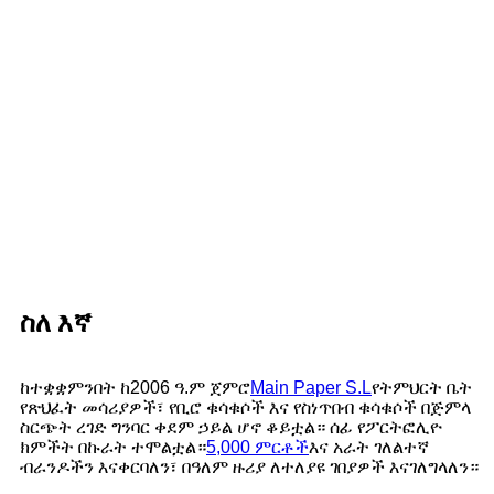
ስለ እኛ
ከተቋቋምንበት ከ2006 ዓ.ም ጀምሮ
Main Paper S.L
የትምህርት ቤት
የጽህፈት መሳሪያዎች፣ የቢሮ ቁሳቁሶች እና የስነጥበብ ቁሳቁሶች በጅምላ
ስርጭት ረገድ ግንባር ቀደም ኃይል ሆኖ ቆይቷል። ሰፊ የፖርትፎሊዮ
ክምችት በኩራት ተሞልቷል።
5,000 ምርቶች
እና አራት ገለልተኛ
ብራንዶችን እናቀርባለን፣ በዓለም ዙሪያ ለተለያዩ ገበያዎች እናገለግላለን።