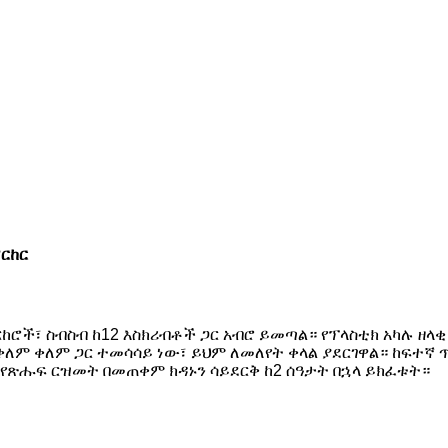
ማርከር
ሮች፣ ስብስብ ከ12 እስክሪብቶች ጋር አብሮ ይመጣል። የፕላስቲክ አካሉ ዘላቂ
 ከቀለም ቀለም ጋር ተመሳሳይ ነው፣ ይህም ለመለየት ቀላል ያደርገዋል። ከፍተኛ
 የጽሑፍ ርዝመት በመጠቀም ክዳኑን ሳይደርቅ ከ2 ሰዓታት በኋላ ይክፈቱት።