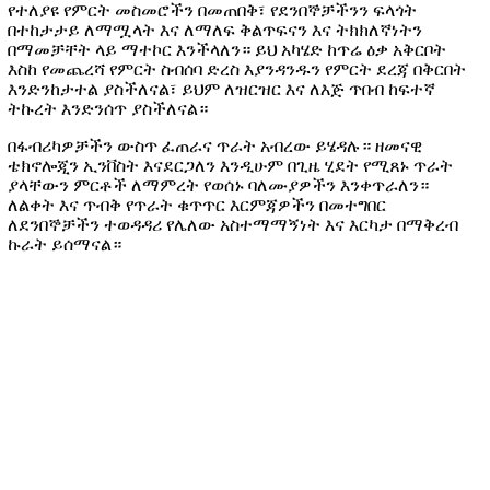
የተለያዩ የምርት መስመሮችን በመጠበቅ፣ የደንበኞቻችንን ፍላጎት
በተከታታይ ለማሟላት እና ለማለፍ ቅልጥፍናን እና ትክክለኛነትን
በማመቻቸት ላይ ማተኮር እንችላለን። ይህ አካሄድ ከጥሬ ዕቃ አቅርቦት
እስከ የመጨረሻ የምርት ስብሰባ ድረስ እያንዳንዱን የምርት ደረጃ በቅርበት
እንድንከታተል ያስችለናል፣ ይህም ለዝርዝር እና ለእጅ ጥበብ ከፍተኛ
ትኩረት እንድንሰጥ ያስችለናል።
በፋብሪካዎቻችን ውስጥ ፈጠራና ጥራት አብረው ይሄዳሉ። ዘመናዊ
ቴክኖሎጂን ኢንቨስት እናደርጋለን እንዲሁም በጊዜ ሂደት የሚጸኑ ጥራት
ያላቸውን ምርቶች ለማምረት የወሰኑ ባለሙያዎችን እንቀጥራለን።
ለልቀት እና ጥብቅ የጥራት ቁጥጥር እርምጃዎችን በመተግበር
ለደንበኞቻችን ተወዳዳሪ የሌለው አስተማማኝነት እና እርካታ በማቅረብ
ኩራት ይሰማናል።