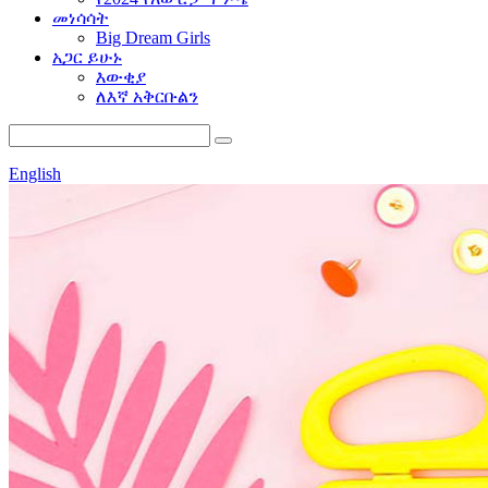
መነሳሳት
Big Dream Girls
አጋር ይሁኑ
እውቂያ
ለእኛ አቅርቡልን
English