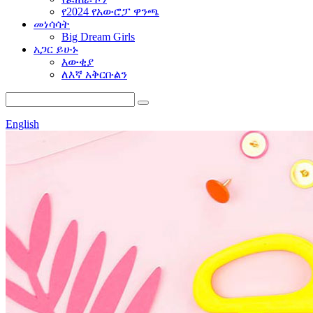
የ2024 የአውሮፓ ዋንጫ
መነሳሳት
Big Dream Girls
አጋር ይሁኑ
እውቂያ
ለእኛ አቅርቡልን
English