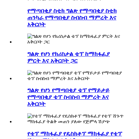
የማጣበቂያ ስቲክ ግልጽ የማጣበቂያ ስቲክ
ጠንካራ የማጣበቂያ ስብስብ ማምረት እና
አቅርቦት
ግልጽ የሆነ የክሪስታል ቴፕ ከማከፋፈያ
ምርት እና አቅርቦት ጋር
ግልጽ የሆነ የማጣበቂያ ቴፕ የማይታይ
የማጣበቂያ ቴፕ ስብስብ ማምረት እና
አቅርቦት
የቴፕ ማከፋፈያ የዴስክቶፕ ማከፋፈያ የቴፕ