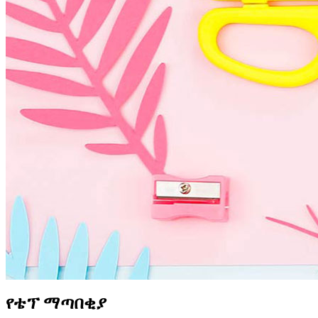
የቴፕ ማጣበቂያ