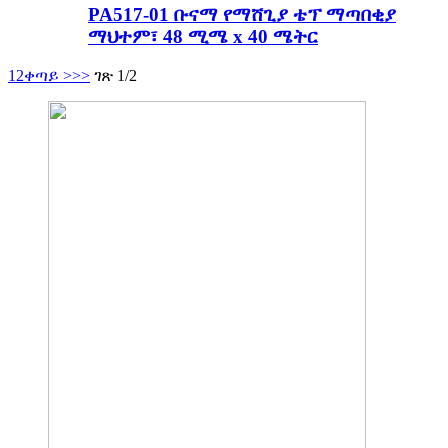
PA517-01 ቡናማ የማሸጊያ ቴፕ ማጣበቂያ
ማህተም፣ 48 ሚሜ x 40 ሜትር
1
2
ቀጣይ >
>>
ገጽ 1/2