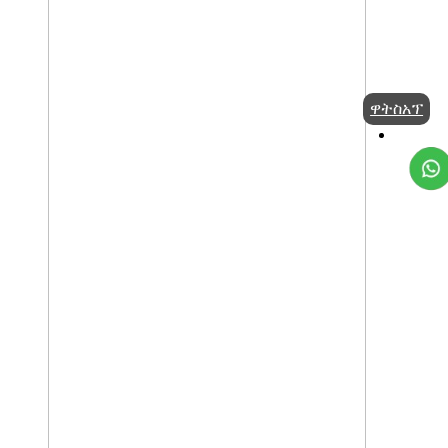
ዋትስአፕ