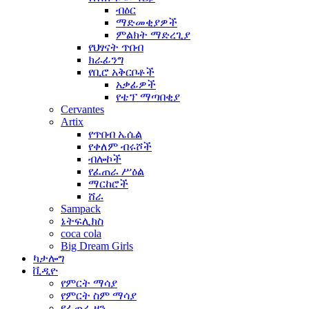
ብዕር
ማድመቂያዎች
ምልክት ማድረጊያ
የህፃናት ጥበብ
ክራፊንግ
የቢሮ አቅርቦቶች
አቃፊዎች
የቴፕ ማጣበቂያ
Cervantes
Artix
የጥበብ ኤሴል
የቀለም ብሩሾች
ብሎኮች
የፈጠራ ሥዕል
ማርከሮች
ሸራ
Sampack
ኔትፍሊክስ
coca cola
Big Dream Girls
ካታሎግ
ቪዲዮ
የምርት ማሳያ
የምርት ስም ማሳያ
የፈጠራ ዞን