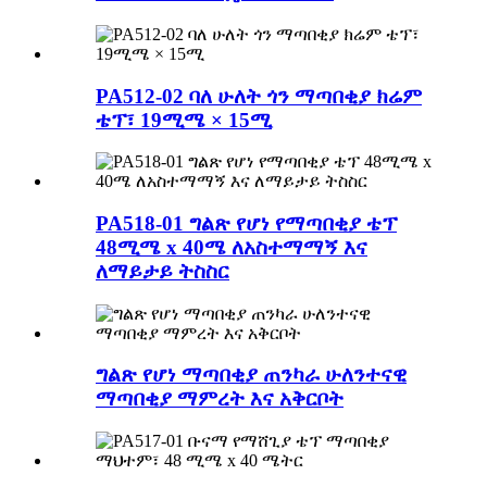
PA512-02 ባለ ሁለት ጎን ማጣበቂያ ክሬም
ቴፕ፣ 19ሚሜ × 15ሚ
PA518-01 ግልጽ የሆነ የማጣበቂያ ቴፕ
48ሚሜ x 40ሜ ለአስተማማኝ እና
ለማይታይ ትስስር
ግልጽ የሆነ ማጣበቂያ ጠንካራ ሁለንተናዊ
ማጣበቂያ ማምረት እና አቅርቦት