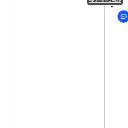
የዋጋ ጥያቄ ያቅርቡ