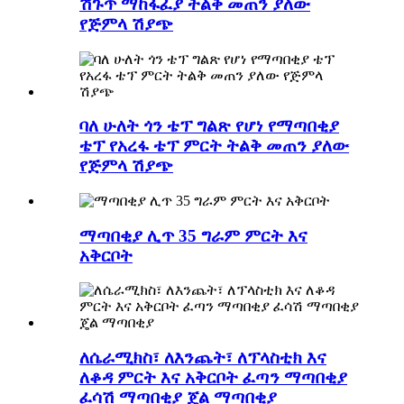
ሽጉጥ ማከፋፈያ ትልቅ መጠን ያለው
የጅምላ ሽያጭ
ባለ ሁለት ጎን ቴፕ ግልጽ የሆነ የማጣበቂያ
ቴፕ የአረፋ ቴፕ ምርት ትልቅ መጠን ያለው
የጅምላ ሽያጭ
ማጣበቂያ ሊጥ 35 ግራም ምርት እና
አቅርቦት
ለሴራሚክስ፣ ለእንጨት፣ ለፕላስቲክ እና
ለቆዳ ምርት እና አቅርቦት ፈጣን ማጣበቂያ
ፈሳሽ ማጣበቂያ ጄል ማጣበቂያ