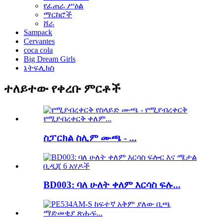
የፈጠራ ሥዕል
ማርከሮች
ሸራ
Sampack
Cervantes
coca cola
Big Dream Girls
ኔትፍሊክስ
ተለይተው የቀረቡ ምርቶች
ስፓርክል ስሊም ሙጫ - ...
BD003: ባለ ሁለት ቀለም እርሳስ ፍሉ...