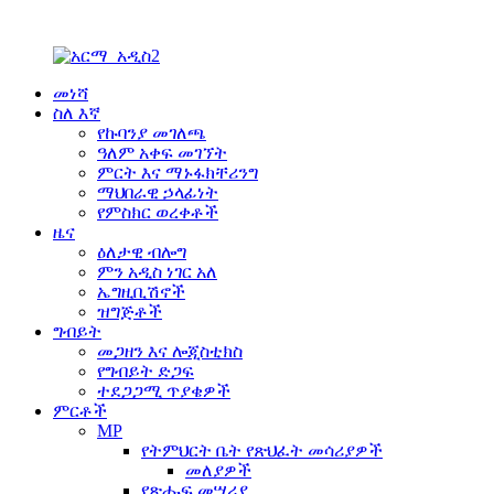
መነሻ
ስለ እኛ
የኩባንያ መገለጫ
ዓለም አቀፍ መገኘት
ምርት እና ማኑፋክቸሪንግ
ማህበራዊ ኃላፊነት
የምስክር ወረቀቶች
ዜና
ዕለታዊ ብሎግ
ምን አዲስ ነገር አለ
ኤግዚቢሽኖች
ዝግጅቶች
ግብይት
መጋዘን እና ሎጂስቲክስ
የግብይት ድጋፍ
ተደጋጋሚ ጥያቄዎች
ምርቶች
MP
የትምህርት ቤት የጽህፈት መሳሪያዎች
መለያዎች
የጽሑፍ መሣሪያ