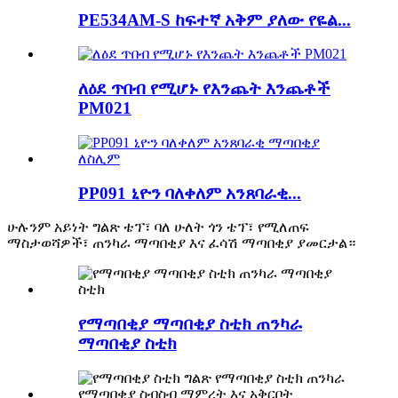
PE534AM-S ከፍተኛ አቅም ያለው የዬል...
ለዕደ ጥበብ የሚሆኑ የእንጨት እንጨቶች
PM021
PP091 ኒዮን ባለቀለም አንጸባራቂ...
ሁሉንም አይነት ግልጽ ቴፕ፣ ባለ ሁለት ጎን ቴፕ፣ የሚለጠፍ
ማስታወሻዎች፣ ጠንካራ ማጣበቂያ እና ፈሳሽ ማጣበቂያ ያመርታል።
የማጣበቂያ ማጣበቂያ ስቲክ ጠንካራ
ማጣበቂያ ስቲክ