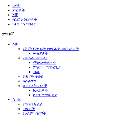
መነሻ
ምርቶች
MP
የቢሮ አቅርቦቶች
የቴፕ ማጣበቂያ
ምድቦች
MP
የትምህርት ቤት የጽህፈት መሳሪያዎች
መለያዎች
የጽሑፍ መሣሪያ
ማድመቂያዎች
ምልክት ማድረጊያ
ብዕር
የህፃናት ጥበብ
ክራፊንግ
የቢሮ አቅርቦቶች
አቃፊዎች
የቴፕ ማጣበቂያ
Artix
የጥበብ ኤሴል
ብሎኮች
የቀለም ብሩሾች