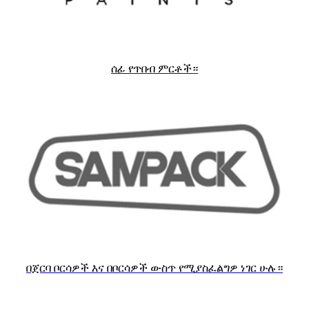
ሰፊ የጥበብ ምርቶች።
በጀርባ ቦርሳዎች እና በቦርሳዎች ውስጥ የሚያስፈልግዎ ነገር ሁሉ።