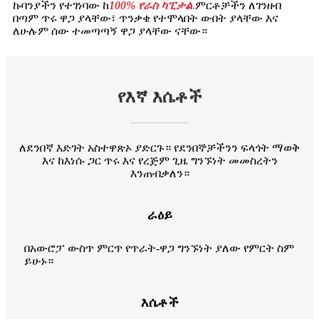
ኩባንያችን የተገነባው ከ
100% የራስ ካፒታል
.
ምርቶቻችን ለገንዘብ
በጣም ጥሩ ዋጋ ያላቸው፣ ጥንቃቄ የተሞላበት ውበት ያላቸው እና
ለሁሉም ሰው ተመጣጣኝ ዋጋ ያላቸው ናቸው።
የእኛ እሴቶች
ለደንበኛ እድገት አስተዋጽኦ ያድርጉ። የደንበኞቻችንን ፍላጎት ማወቅ
እና ከእነሱ ጋር ጥሩ እና የረጅም ጊዜ ግንኙነት መመስረትን
እንጠብቃለን።
ራዕይ
በአውሮፓ ውስጥ ምርጥ የጥራት-ዋጋ ግንኙነት ያለው የምርት ስም
ይሁኑ።
እሴቶች