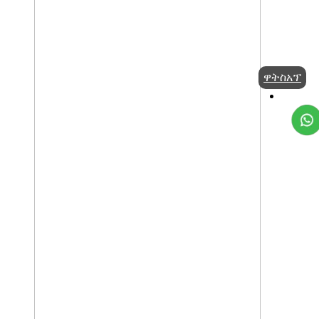
ዋትስአፕ