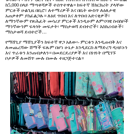
ከ5,000 በላይ ማጣቀሻዎች ተሰጥተዋል። ከፍተኛ ሽክርክሪት ያላቸው
ምርቶች ሁልጊዜ በቢሮ፣ ለተማሪዎች እና በቤት ውስጥ ለዕለታዊ
አጠቃቀም ያስፈልጋሉ። ለዕደ ጥበብ እና ለጥበብ አድናቂዎች፣
ለማንኛውም የጽሕፈት መሳሪያ ምርቶች እንዲሁም ለምናባዊ ስብስቦች
ማንኛውንም ፍላጎት መፍታት፡ ማስታወሻ ደብተሮች፣ እስክሪብቶች፣
ማስታወሻ ደብተሮች…
የማሸጊያ ማሸጊያችን ከፍተኛ ዋጋ አለው፡- ምርቱን እንዲጠብቅ እና
ለመጨረሻው ሸማች ፍጹም በሆነ ሁኔታ እንዲደርስ ለማድረግ ዲዛይኑን
እና ጥራቱን እንጠብቃለን። በመደርደሪያዎች እና በነፃነት በሚገኙ
ቦታዎች ለመሸጥ ሙሉ በሙሉ ተዘጋጅተናል።