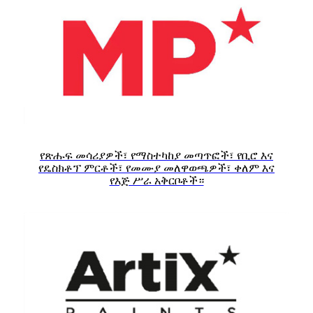
የጽሑፍ መሳሪያዎች፣ የማስተካከያ መጣጥፎች፣ የቢሮ እና
የዴስክቶፕ ምርቶች፣ የመሙያ መለዋወጫዎች፣ ቀለም እና
የእጅ ሥራ አቅርቦቶች።