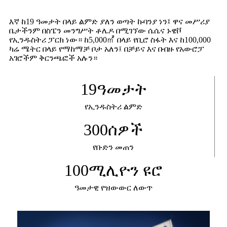
እኛ ከ19 ዓመታት በላይ ልምድ ያለን ወጣት ኩባንያ ነን፤ ዋና መሥሪያ
ቤታችንም በስፔን መንግሥት ቶሌዶ በሚገኘው ሴሴና ኑዌቮ
የኢንዱስትሪ ፓርክ ነው። ከ5,000㎡ በላይ የቢሮ ስፋት እና ከ100,000
ካሬ ሜትር በላይ የማከማቻ ቦታ አለን፤ በቻይና እና በብዙ የአውሮፓ
አገሮችም ቅርንጫፎች አሉን።
19
ዓመታት
የኢንዱስትሪ ልምድ
300
ሰዎች
የቡድን መጠን
100
ሚሊዮን ዩሮ
ዓመታዊ የዝውውር ለውጥ