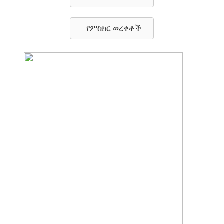
የምስክር ወረቀቶች