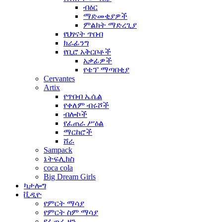
ብዕር
ማድመቂያዎች
ምልክት ማድረጊያ
የህፃናት ጥበብ
ክራፊንግ
የቢሮ አቅርቦቶች
አቃፊዎች
የቴፕ ማጣበቂያ
Cervantes
Artix
የጥበብ ኤሴል
የቀለም ብሩሾች
ብሎኮች
የፈጠራ ሥዕል
ማርከሮች
ሸራ
Sampack
ኔትፍሊክስ
coca cola
Big Dream Girls
ካታሎግ
ቪዲዮ
የምርት ማሳያ
የምርት ስም ማሳያ
የፈጠራ ዞን