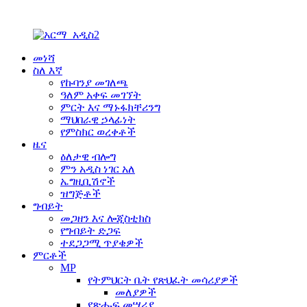
መነሻ
ስለ እኛ
የኩባንያ መገለጫ
ዓለም አቀፍ መገኘት
ምርት እና ማኑፋክቸሪንግ
ማህበራዊ ኃላፊነት
የምስክር ወረቀቶች
ዜና
ዕለታዊ ብሎግ
ምን አዲስ ነገር አለ
ኤግዚቢሽኖች
ዝግጅቶች
ግብይት
መጋዘን እና ሎጂስቲክስ
የግብይት ድጋፍ
ተደጋጋሚ ጥያቄዎች
ምርቶች
MP
የትምህርት ቤት የጽህፈት መሳሪያዎች
መለያዎች
የጽሑፍ መሣሪያ