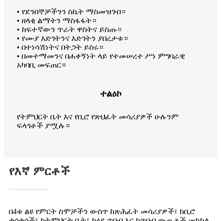
• የደንበኞቻችንን ስኬት ማስመዝገብ።
• ዘላቂ ልማትን ማስፋፋት።
• ከፍተኛውን ጥራት ዋስትና ይስጡ።
• የሙያ እድገትንና እድገትን ያበረታቱ።
• በተነሳሽነትና በትጋት ይስሩ።
• በመተማመንና በሐቀኝነት ላይ የተመሠረተ ሥነ ምግባራዊ
አካባቢ መፍጠር።
ተልዕኮ
የትምህርት ቤት እና የቢሮ የጽህፈት መሳሪያዎች ሁሉንም
ፍላጎቶች ያሟሉ።
የእኛ ምርቶች
በ4ቱ ልዩ የምርት ስሞቻችን ውስጥ ከጽሕፈት መሳሪያዎች፣ ከቢሮ
ቁሳቁሶች፣ ከትምህርት ቤት፣ ከዕደ ጥበብ እና ከጥበብ ውጤቶች መካከል