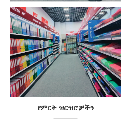
የምርት ዝርዝሮቻችን