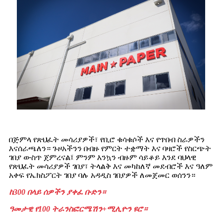
በጅምላ የጽህፈት መሳሪያዎች፣ የቢሮ ቁሳቁሶች እና የጥበብ ስራዎችን
እናሰራጫለን። ጉዞአችንን በብዙ የምርት ተቋማት እና ባዛሮች የስርጭት
ገበያ ውስጥ ጀምረናል፤ ምንም እንኳን ብዙም ሳይቆይ እንደ ባህላዊ
የጽህፈት መሳሪያዎች ገበያ፣ ትላልቅ እና መካከለኛ መደብሮች እና ዓለም
አቀፍ የኤክስፖርት ገበያ ባሉ አዳዲስ ገበያዎች ለመጀመር ወሰንን።
ከ300 በላይ ሰዎችን ያቀፈ ቡድን።
ዓመታዊ የ100 ትራንስፎርሜሽን
+
ሚሊዮን ዩሮ።