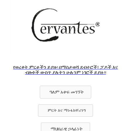
የወረቀት ምርቶችን ይያዙ፡ በማስታወሻ ደብተሮች፣ ፓዶች እና
ብሎኮች ውስጥ ያሉትን ሁሉንም ነገሮች ይያዙ።
ዓለም አቀፍ መገኘት
ምርት እና ማኑፋክቸሪንግ
ማህበራዊ ኃላፊነት