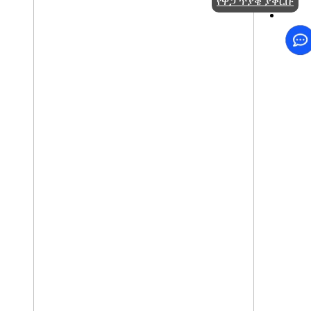
የዋጋ ጥያቄ ያቅርቡ