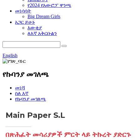
የ2024 የአውሮፓ ዋንጫ
መነሳሳት
Big Dream Girls
አጋር ይሁኑ
እውቂያ
ለእኛ አቅርቡልን
English
የኩባንያ መገለጫ
መነሻ
ስለ እኛ
የኩባንያ መገለጫ
Main Paper S.L
በጽሕፈት መሳሪያዎች ምርት ላይ ትኩረት ያድርጉ