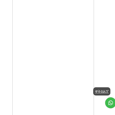
ዋትስአፕ