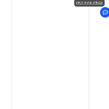
የዋጋ ጥያቄ ያቅርቡ