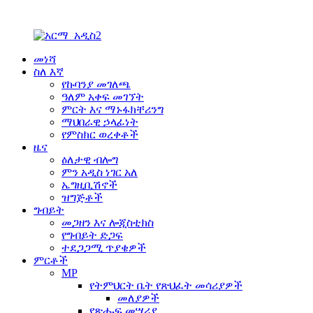
መነሻ
ስለ እኛ
የኩባንያ መገለጫ
ዓለም አቀፍ መገኘት
ምርት እና ማኑፋክቸሪንግ
ማህበራዊ ኃላፊነት
የምስክር ወረቀቶች
ዜና
ዕለታዊ ብሎግ
ምን አዲስ ነገር አለ
ኤግዚቢሽኖች
ዝግጅቶች
ግብይት
መጋዘን እና ሎጂስቲክስ
የግብይት ድጋፍ
ተደጋጋሚ ጥያቄዎች
ምርቶች
MP
የትምህርት ቤት የጽህፈት መሳሪያዎች
መለያዎች
የጽሑፍ መሣሪያ