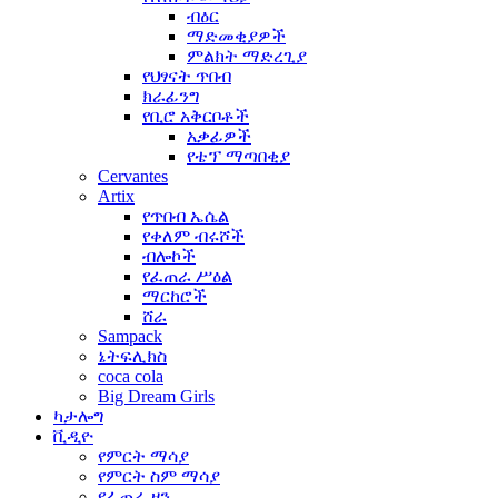
ብዕር
ማድመቂያዎች
ምልክት ማድረጊያ
የህፃናት ጥበብ
ክራፊንግ
የቢሮ አቅርቦቶች
አቃፊዎች
የቴፕ ማጣበቂያ
Cervantes
Artix
የጥበብ ኤሴል
የቀለም ብሩሾች
ብሎኮች
የፈጠራ ሥዕል
ማርከሮች
ሸራ
Sampack
ኔትፍሊክስ
coca cola
Big Dream Girls
ካታሎግ
ቪዲዮ
የምርት ማሳያ
የምርት ስም ማሳያ
የፈጠራ ዞን