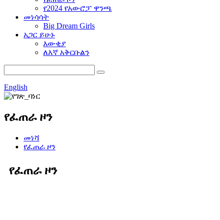
የ2024 የአውሮፓ ዋንጫ
መነሳሳት
Big Dream Girls
አጋር ይሁኑ
እውቂያ
ለእኛ አቅርቡልን
English
የፈጠራ ዞን
መነሻ
የፈጠራ ዞን
የፈጠራ ዞን