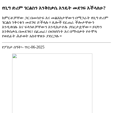
የቢግ ድሪም ገርልስን እንቅስቃሴ እንዴት መደገፍ እችላለሁ?
ከምርቶቻቸው ጋር በመሳተፍ እና መልእክታቸውን በማጋራት የቢግ ድሪም
ገርልስ ንቅናቄን መደገፍ ይችላሉ። ሌሎች የፈጠራ ችሎታቸውን
እንዲቀበሉ እና ፍላጎቶቻቸውን እንዲከታተሉ ያበረታቷቸው። ይህንን
እንቅስቃሴ በመደገፍ፣ በፈጠራ፣ በብዝሃነት እና በማብቃት የተሞላ
የወደፊት ሕይወት አስተዋጽኦ ያደርጋሉ።
የፖስታ ሰዓት፡- ጥር-06-2025