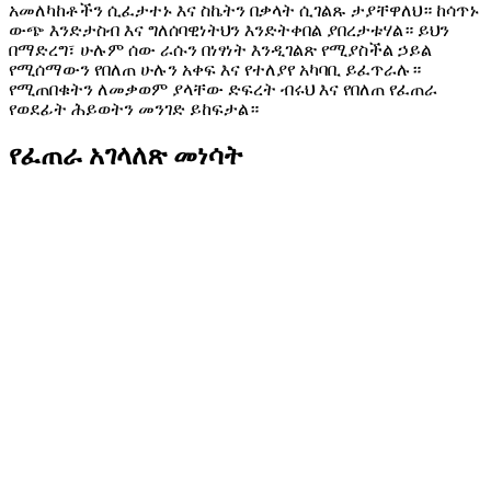
አመለካከቶችን ሲፈታተኑ እና ስኬትን በቃላት ሲገልጹ ታያቸዋለህ። ከሳጥኑ
ውጭ እንድታስብ እና ግለሰባዊነትህን እንድትቀበል ያበረታቱሃል። ይህን
በማድረግ፣ ሁሉም ሰው ራሱን በነፃነት እንዲገልጽ የሚያስችል ኃይል
የሚሰማውን የበለጠ ሁሉን አቀፍ እና የተለያየ አካባቢ ይፈጥራሉ።
የሚጠበቁትን ለመቃወም ያላቸው ድፍረት ብሩህ እና የበለጠ የፈጠራ
የወደፊት ሕይወትን መንገድ ይከፍታል።
የፈጠራ አገላለጽ መነሳት