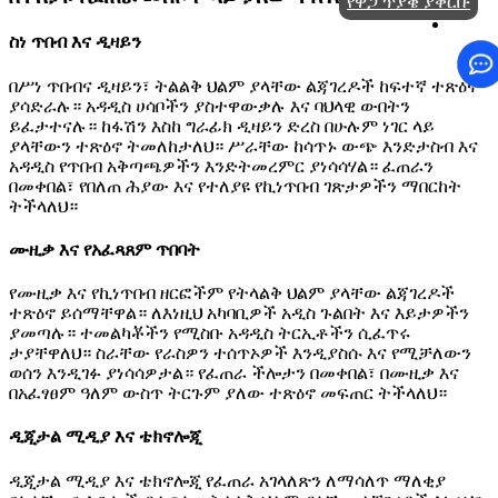
የዋጋ ጥያቄ ያቅርቡ
ስነ ጥበብ እና ዲዛይን
በሥነ ጥበብና ዲዛይን፣ ትልልቅ ህልም ያላቸው ልጃገረዶች ከፍተኛ ተጽዕኖ
ያሳድራሉ። አዳዲስ ሀሳቦችን ያስተዋውቃሉ እና ባህላዊ ውበትን
ይፈታተናሉ። ከፋሽን እስከ ግራፊክ ዲዛይን ድረስ በሁሉም ነገር ላይ
ያላቸውን ተጽዕኖ ትመለከታለህ። ሥራቸው ከሳጥኑ ውጭ እንድታስብ እና
አዳዲስ የጥበብ አቅጣጫዎችን እንድትመረምር ያነሳሳሃል። ፈጠራን
በመቀበል፣ የበለጠ ሕያው እና የተለያዩ የኪነጥበብ ገጽታዎችን ማበርከት
ትችላለህ።
ሙዚቃ እና የአፈጻጸም ጥበባት
የሙዚቃ እና የኪነጥበብ ዘርፎችም የትላልቅ ህልም ያላቸው ልጃገረዶች
ተጽዕኖ ይሰማቸዋል። ለእነዚህ አካባቢዎች አዲስ ጉልበት እና እይታዎችን
ያመጣሉ። ተመልካቾችን የሚስቡ አዳዲስ ትርኢቶችን ሲፈጥሩ
ታያቸዋለህ። ስራቸው የራስዎን ተሰጥኦዎች እንዲያስሱ እና የሚቻለውን
ወሰን እንዲገፉ ያነሳሳዎታል። የፈጠራ ችሎታን በመቀበል፣ በሙዚቃ እና
በአፈፃፀም ዓለም ውስጥ ትርጉም ያለው ተጽዕኖ መፍጠር ትችላለህ።
ዲጂታል ሚዲያ እና ቴክኖሎጂ
ዲጂታል ሚዲያ እና ቴክኖሎጂ የፈጠራ አገላለጽን ለማሳለጥ ማለቂያ