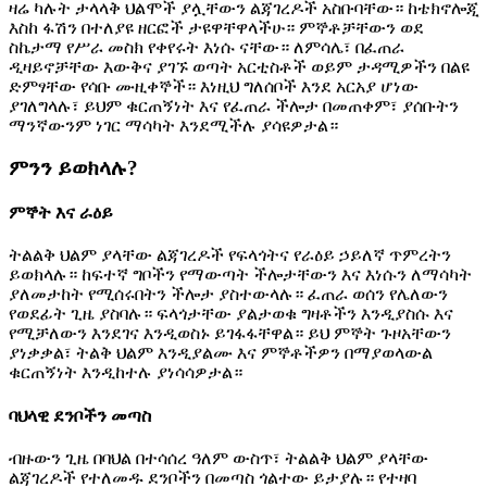
ዛሬ ካሉት ታላላቅ ህልሞች ያሏቸውን ልጃገረዶች አስቡባቸው። ከቴክኖሎጂ
እስከ ፋሽን በተለያዩ ዘርፎች ታዩዋቸዋላችሁ። ምኞቶቻቸውን ወደ
ስኬታማ የሥራ መስክ የቀየሩት እነሱ ናቸው። ለምሳሌ፣ በፈጠራ
ዲዛይኖቻቸው እውቅና ያገኙ ወጣት አርቲስቶች ወይም ታዳሚዎችን በልዩ
ድምፃቸው የሳቡ ሙዚቀኞች። እነዚህ ግለሰቦች እንደ አርአያ ሆነው
ያገለግላሉ፣ ይህም ቁርጠኝነት እና የፈጠራ ችሎታ በመጠቀም፣ ያሰቡትን
ማንኛውንም ነገር ማሳካት እንደሚችሉ ያሳዩዎታል።
ምንን ይወክላሉ?
ምኞት እና ራዕይ
ትልልቅ ህልም ያላቸው ልጃገረዶች የፍላጎትና የራዕይ ኃይለኛ ጥምረትን
ይወክላሉ። ከፍተኛ ግቦችን የማውጣት ችሎታቸውን እና እነሱን ለማሳካት
ያለመታከት የሚሰሩበትን ችሎታ ያስተውላሉ። ፈጠራ ወሰን የሌለውን
የወደፊት ጊዜ ያስባሉ። ፍላጎታቸው ያልታወቁ ግዛቶችን እንዲያስሱ እና
የሚቻለውን እንደገና እንዲወስኑ ይገፋፋቸዋል። ይህ ምኞት ጉዞአቸውን
ያነቃቃል፣ ትልቅ ህልም እንዲያልሙ እና ምኞቶችዎን በማያወላውል
ቁርጠኝነት እንዲከተሉ ያነሳሳዎታል።
ባህላዊ ደንቦችን መጣስ
ብዙውን ጊዜ በባህል በተሳሰረ ዓለም ውስጥ፣ ትልልቅ ህልም ያላቸው
ልጃገረዶች የተለመዱ ደንቦችን በመጣስ ጎልተው ይታያሉ። የተዛባ