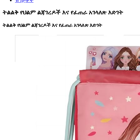
ዝግጅቶች
ትልልቅ የህልም ልጃገረዶች እና የፈጠራ አገላለጽ እድገት
ትልልቅ የህልም ልጃገረዶች እና የፈጠራ አገላለጽ እድገት