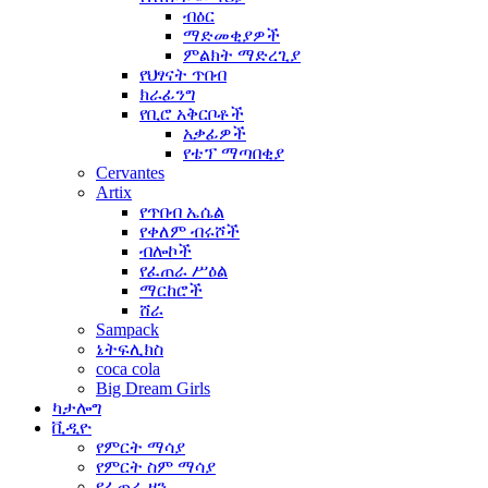
ብዕር
ማድመቂያዎች
ምልክት ማድረጊያ
የህፃናት ጥበብ
ክራፊንግ
የቢሮ አቅርቦቶች
አቃፊዎች
የቴፕ ማጣበቂያ
Cervantes
Artix
የጥበብ ኤሴል
የቀለም ብሩሾች
ብሎኮች
የፈጠራ ሥዕል
ማርከሮች
ሸራ
Sampack
ኔትፍሊክስ
coca cola
Big Dream Girls
ካታሎግ
ቪዲዮ
የምርት ማሳያ
የምርት ስም ማሳያ
የፈጠራ ዞን