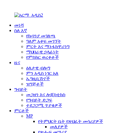
መነሻ
ስለ እኛ
የኩባንያ መገለጫ
ዓለም አቀፍ መገኘት
ምርት እና ማኑፋክቸሪንግ
ማህበራዊ ኃላፊነት
የምስክር ወረቀቶች
ዜና
ዕለታዊ ብሎግ
ምን አዲስ ነገር አለ
ኤግዚቢሽኖች
ዝግጅቶች
ግብይት
መጋዘን እና ሎጂስቲክስ
የግብይት ድጋፍ
ተደጋጋሚ ጥያቄዎች
ምርቶች
MP
የትምህርት ቤት የጽህፈት መሳሪያዎች
መለያዎች
የጽሑፍ መሣሪያ