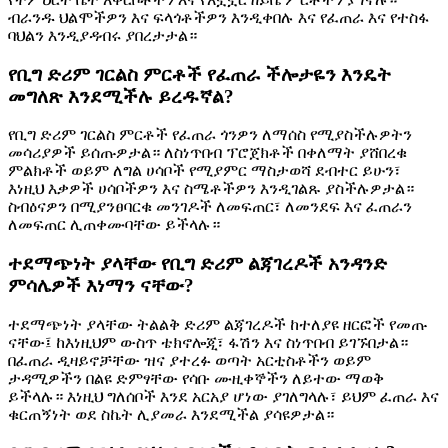
ብራንዱ ህልሞችዎን እና ፍላጎቶችዎን እንዲቀበሉ እና የፈጠራ እና የተስፋ
ባህልን እንዲያዳብሩ ያበረታታል።
የቢግ ድሪም ገርልስ ምርቶች የፈጠራ ችሎታዬን እንዴት
መግለጽ እንደሚችሉ ይረዱኛል?
የቢግ ድሪም ገርልስ ምርቶች የፈጠራ ጎንዎን ለማሰስ የሚያስችሉዎትን
መሳሪያዎች ይሰጡዎታል። ለስነጥበብ ፕሮጀክቶች በቀለማት ያሸበረቁ
ምልክቶች ወይም ለግል ሀሳቦች የሚያምር ማስታወሻ ደብተር ይሁን፣
እነዚህ እቃዎች ሀሳቦችዎን እና ስሜቶችዎን እንዲገልጹ ያስችሉዎታል።
ስብዕናዎን በሚያንፀባርቁ መንገዶች ለመፍጠር፣ ለመንደፍ እና ፈጠራን
ለመፍጠር ሊጠቀሙባቸው ይችላሉ።
ተደማጭነት ያላቸው የቢግ ድሪም ልጃገረዶች አንዳንድ
ምሳሌዎች እነማን ናቸው?
ተደማጭነት ያላቸው ትልልቅ ድሪም ልጃገረዶች ከተለያዩ ዘርፎች የመጡ
ናቸው፤ ከእነዚህም ውስጥ ቴክኖሎጂ፣ ፋሽን እና ስነጥበብ ይገኙበታል።
በፈጠራ ዲዛይኖቻቸው ዝና ያተረፉ ወጣት አርቲስቶችን ወይም
ታዳሚዎችን በልዩ ድምፃቸው የሳቡ ሙዚቀኞችን ለይተው ማወቅ
ይችላሉ። እነዚህ ግለሰቦች እንደ አርአያ ሆነው ያገለግላሉ፣ ይህም ፈጠራ እና
ቁርጠኝነት ወደ ስኬት ሊያመራ እንደሚችል ያሳዩዎታል።