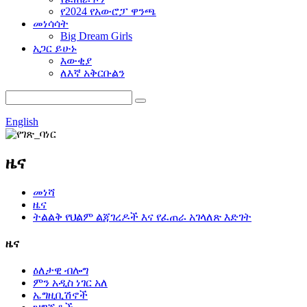
የ2024 የአውሮፓ ዋንጫ
መነሳሳት
Big Dream Girls
አጋር ይሁኑ
እውቂያ
ለእኛ አቅርቡልን
English
ዜና
መነሻ
ዜና
ትልልቅ የህልም ልጃገረዶች እና የፈጠራ አገላለጽ እድገት
ዜና
ዕለታዊ ብሎግ
ምን አዲስ ነገር አለ
ኤግዚቢሽኖች