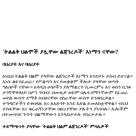
'ትልልቅ ህልሞች ያሏቸው ልጃገረዶች' እነማን ናቸው?
ባህሪያት እና ባህሪያት
እነዚህ ትልልቅ ህልም ያላቸው ልጃገረዶች እነማን እንደሆኑ ታስብ ይሆናል።
እነሱ ልዩ የፈጠራ፣ የሥልጣን እና የመቋቋም ችሎታ ያላቸው ወጣት
ግለሰቦች ናቸው። አዳዲስ ሀሳቦችን ያለማቋረጥ ሲመረምሩ እና ወሰን ሲገፉ
ታገኛቸዋለህ። በሥነ ጥበብ፣ በሙዚቃ ወይም በሌላ በማንኛውም የፈጠራ
መስክ ውስጥ ደማቅ ስብዕናቸው በስራቸው ውስጥ ይንጸባረቃል።
ተግዳሮቶችን ይቀበላሉ እና ለእድገት እንደ እድል ይመለከቷቸዋል። ብሩህ
ተስፋቸው እና ቁርጠኝነታቸው በዙሪያቸው ያሉትን ያነሳሳሉ፣ ሌሎችም
በተመሳሳይ ጉጉት ህልማቸውን እንዲከታተሉ ያበረታታሉ።
ተደማጭነት ያላቸው 'ትልልቅ ህልም ልጃገረዶች' ምሳሌዎች