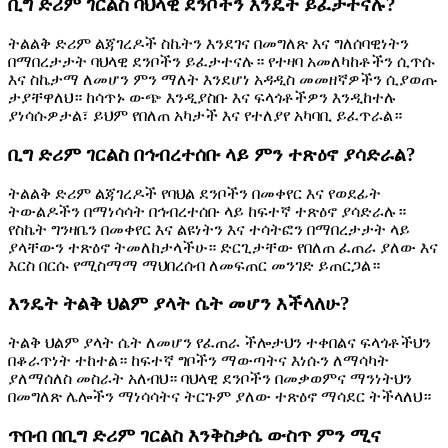
ቢግ ድሪም ገርልስ ባህላዊ ደንቦችን እንዴት ይፈታተናሉ?
ትልልቅ ድሪም ልጃገረዶች ስኬትን እንደገና በመግለጽ እና ግለሰባዊነትን
በማበረታታት ባህላዊ ደንቦችን ይፈታተናሉ። የተዛባ አመለካከቶችን ሲጥሱ
እና ስኬታማ ለመሆን ምን ማለት እንደሆነ አዳዲስ መመዘኛዎችን ሲያወጡ
ታያቸዋለህ። ከሳጥኑ ውጭ እንዲያስቡ እና ፍላጎቶችዎን እንዲከተሉ
ያነሳሱዎታል፣ ይህም የበለጠ አካታች እና የተለያየ አካባቢ ይፈጥራል።
ቢግ ድሪም ገርልስ በኅብረተሰቡ ላይ ምን ተጽዕኖ ያሳድራል?
ትልልቅ ድሪም ልጃገረዶች የባህል ደንቦችን በመቀየር እና የወደፊት
ትውልዶችን በማነሳሳት በኅብረተሰቡ ላይ ከፍተኛ ተጽዕኖ ያሳድራሉ።
የስኬት ግንዛቤን በመቀየር እና ልዩነትን እና ተሳትፎን በማበረታታት ላይ
ያላቸውን ተጽዕኖ ትመለከታላችሁ። ድርጊታቸው የበለጠ ፈጠራ ያለው እና
እርስ በርሱ የሚስማማ ማህበረሰብ ለመፍጠር መንገድ ይጠርጋል።
እንዴት ትልቅ ህልም ያላት ሴት መሆን እችላለሁ?
ትልቅ ህልም ያላት ሴት ለመሆን የፈጠራ ችሎታህን ተቀበልና ፍላጎቶችህን
በቆራጥነት ተከተል። ከፍተኛ ግቦችን ማውጣትና እነሱን ለማሳካት
ያለማሰለስ መስራት አለብህ። ባህላዊ ደንቦችን በመቃወምና ማንነትህን
በመግለጽ ሌሎችን ማነሳሳትና ትርጉም ያለው ተጽዕኖ ማሳደር ትችላለህ።
ጥበብ በቢግ ድሪም ገርልስ እንቅስቃሴ ውስጥ ምን ሚና