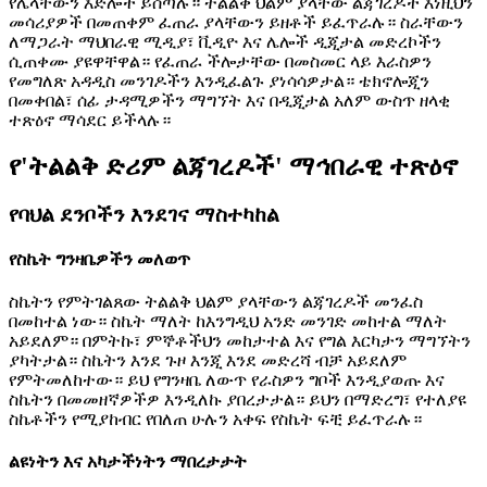
የሌላቸውን እድሎች ይሰጣሉ። ትልልቅ ህልም ያላቸው ልጃገረዶች እነዚህን
መሳሪያዎች በመጠቀም ፈጠራ ያላቸውን ይዘቶች ይፈጥራሉ። ስራቸውን
ለማጋራት ማህበራዊ ሚዲያ፣ ቪዲዮ እና ሌሎች ዲጂታል መድረኮችን
ሲጠቀሙ ያዩዋቸዋል። የፈጠራ ችሎታቸው በመስመር ላይ እራስዎን
የመግለጽ አዳዲስ መንገዶችን እንዲፈልጉ ያነሳሳዎታል። ቴክኖሎጂን
በመቀበል፣ ሰፊ ታዳሚዎችን ማግኘት እና በዲጂታል አለም ውስጥ ዘላቂ
ተጽዕኖ ማሳደር ይችላሉ።
የ'ትልልቅ ድሪም ልጃገረዶች' ማኅበራዊ ተጽዕኖ
የባህል ደንቦችን እንደገና ማስተካከል
የስኬት ግንዛቤዎችን መለወጥ
ስኬትን የምትገልጸው ትልልቅ ህልም ያላቸውን ልጃገረዶች መንፈስ
በመከተል ነው። ስኬት ማለት ከእንግዲህ አንድ መንገድ መከተል ማለት
አይደለም። በምትኩ፣ ምኞቶችህን መከታተል እና የግል እርካታን ማግኘትን
ያካትታል። ስኬትን እንደ ጉዞ እንጂ እንደ መድረሻ ብቻ አይደለም
የምትመለከተው። ይህ የግንዛቤ ለውጥ የራስዎን ግቦች እንዲያወጡ እና
ስኬትን በመመዘኛዎችዎ እንዲለኩ ያበረታታል። ይህን በማድረግ፣ የተለያዩ
ስኬቶችን የሚያከብር የበለጠ ሁሉን አቀፍ የስኬት ፍቺ ይፈጥራሉ።
ልዩነትን እና አካታችነትን ማበረታታት