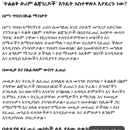
'ትልልቅ ድሪም ልጃገረዶች' እንዴት አስተዋጽኦ እያደረጉ ነው?
በሥነ ጥበብ በኩል ማብቃት
በሥነ ጥበብ አማካኝነት ራስን ለመግለጽ እንደ ኃይለኛ መሣሪያ አድርገው
ያገኙታል። ትልቅ ህልም ያላቸው ልጃገረዶች በዚህ የፈጠራ አብዮት ውስጥ
ግንባር ቀደም ናቸው። የኪነጥበብ ተሰጥኦዎቻቸውን ሀሳቦችን እና
ስሜቶችን ለማስተላለፍ ይጠቀማሉ። ስራቸው የራስዎን የፈጠራ ችሎታ
እንዲያስሱ ያነሳሳዎታል። ጥበብን በመቀበል፣ ልዩ አመለካከትዎን መግለጽ
እና ለዓለም ማጋራት ይችላሉ። ይህ ማብቃት ከአቅም ገደቦች እንዲላቀቁ
እና አዳዲስ እድሎችን እንዲያገኙ ያበረታታል።
በሙዚቃ እና በአፈጻጸም ውስጥ ፈጠራ
ሙዚቃ እና ትርኢት ለፈጠራ አገላለጽ ሌላ መንገድ ይሰጣሉ። ትልልቅ ህልም
ያላቸው ልጃገረዶች በእነዚህ ዘርፎች ፈጠራን ይፈጥራሉ፣ ድንበሮችን
ይገፋፋሉ እና ዘውጎችን እንደገና ይገልጻሉ። አዳዲስ ድምጾችን እና ቅጦችን
ሲሞክሩ ያያሉ። ትርኢቶቻቸው ታዳሚዎችን ይማርካሉ እና የሙዚቃ
ተሰጥኦዎን እንዲያስሱ ያነሳሱዎታል። ፈጠራን በመቀበል፣ ከሌሎች ጋር
የሚስማማ እና ዘላቂ ተጽዕኖ የሚተው ሙዚቃ መፍጠር ይችላሉ። ይህ
የፈጠራ መንፈስ ፍላጎቶችዎን እንዲከታተሉ እና ድምጽዎን ለዓለም
እንዲያካፍሉ ያበረታታል።
በተለያዩ የፈጠራ መስኮች ላይ ያለው ተጽእኖ