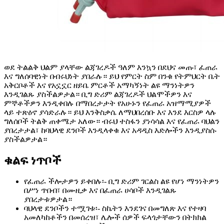
ወደ ትልልቅ ህልም ያላቸው ልጃገረዶች ዓለም እንኳን በደህና መጡ፣ ፈጠራ
እና ግለሰባዊነት በብሩህነት ያበራሉ። ይህ የምርት ስም በንቁ የትምህርት ቤት
አቅርቦቶች እና የአኗኗር ዘይቤ ምርቶች አማካኝነት ልዩ ማንነትዎን
እንዲገልጹ ያስችልዎታል። ቢግ ድሪም ልጃገረዶች ህልሞችዎን እና
ምኞቶችዎን እንዲቀበሉ በማበረታታት የአሁኑን የፈጠራ አዝማሚያዎች
ላይ ተጽዕኖ ያሳድራሉ። ይህ እንቅስቃሴ ለማህበረሰቡ እና እንደ እርስዎ ላሉ
ግለሰቦች ትልቅ ጠቀሜታ አለው። ብሩህ ተስፋን ያነሳሳል እና የፈጠራ ባህልን
ያበረታታል፣ ከባህላዊ ደንቦች እንዲላቀቁ እና አዳዲስ እድሎችን እንዲያስሱ
ያስችልዎታል።
ቁልፍ ነጥቦች
የፈጠራ ችሎታዎን ይቀበሉ፡- ቢግ ድሪም ገርልስ ልዩ የሆነ ማንነትዎን
በሥነ ጥበብ፣ በሙዚቃ እና በፈጠራ ሀሳቦች እንዲገልጹ
ያበረታቱዎታል።
ባህላዊ ደንቦችን ተሟገቱ፡- ስኬትን እንደገና በመግለጽ እና የተዛባ
አመለካከቶችን በመሰረዝ፣ ሌሎች ሰዎች ፍላጎታቸውን በትክክል