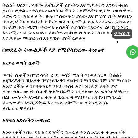
ትልልቅ ህልም ያላቸው ልጃገረዶች ልዩነትን እና ማካተትን እንድትቀበሉ
ያነሳሱዎታል። የተለያዩ አመለካከቶችን እና ልምዶችን ዋጋ ትገነዘባላችሁ።
ልዩነትን በማበረታታት፣ ሁሉም ሰው ዋጋ ያለው እና የሚሰማበት አካባቢን
ታሳድጋላችሁ። ይህ አካታችነት ወደ ሀብታም ፈጠራ እና ፈጠራ ይመራል።
ከተለያዩ አስተዳደግ የተውጣጡ ሰዎች ሲሰባሰቡ በእውነት ልዩ የሆነ ነገር
እንደሚፈጥሩ ይገነዘባሉ። ልዩነትን መቀበል የበለጠ እርስ በርስ የሚስማማ
ዋትስአፕ
እና ሕያው ማህበረሰብ እንዲገነቡ ያስችልዎታል።
በወደፊት ትውልዶች ላይ የሚያሳድረው ተጽዕኖ
አነቃቂ ወጣት ሴቶች
ወጣት ሴቶችን በማነሳሳት ረገድ ወሳኝ ሚና ትጫወታለህ። የትልልቅ
ልጃገረዶችን ባህሪያት በማንጸባረቅ፣ ያሰቡትን ማንኛውንም ነገር ማሳካት
እንደሚችሉ ታሳያቸዋለህ። ጉዞህ የተስፋ እና የዕድል ምልክት ሆኖ
ያገለግላል። ወጣት ሴቶች ትልቅ ህልም እንዲያልሙ እና ፍላጎቶቻቸውን
በልበ ሙሉነት እንዲከታተሉ ታበረታታቸዋለህ። ታሪክህን በማካፈል፣
ፈተናዎችን እንዲያሸንፉ እና ሙሉ አቅማቸውን እንዲደርሱ
ታበረታታቸዋለህ።
አዳዲስ እድሎችን መፍጠር
እንቅፋቶችን በመጣስ እና ደንቦችን በመፈታተን ለወደፊት ትውልዶች
አዳዲስ እድሎችን ትፈጥራላችሁ። ድርጊቶችህ ሌሎች እንዲከተሉ መንገድ