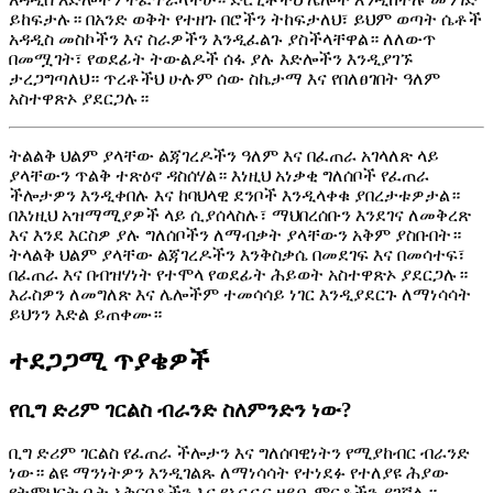
ይከፍታሉ። በአንድ ወቅት የተዘጉ በሮችን ትከፍታለህ፣ ይህም ወጣት ሴቶች
አዳዲስ መስኮችን እና ስራዎችን እንዲፈልጉ ያስችላቸዋል። ለለውጥ
በመሟገት፣ የወደፊት ትውልዶች ሰፋ ያሉ እድሎችን እንዲያገኙ
ታረጋግጣለህ። ጥረቶችህ ሁሉም ሰው ስኬታማ እና የበለፀገበት ዓለም
አስተዋጽኦ ያደርጋሉ።
ትልልቅ ህልም ያላቸው ልጃገረዶችን ዓለም እና በፈጠራ አገላለጽ ላይ
ያላቸውን ጥልቅ ተጽዕኖ ዳስሰሃል። እነዚህ አነቃቂ ግለሰቦች የፈጠራ
ችሎታዎን እንዲቀበሉ እና ከባህላዊ ደንቦች እንዲላቀቁ ያበረታቱዎታል።
በእነዚህ አዝማሚያዎች ላይ ሲያሰላስሉ፣ ማህበረሰቡን እንደገና ለመቅረጽ
እና እንደ እርስዎ ያሉ ግለሰቦችን ለማብቃት ያላቸውን አቅም ያስቡበት።
ትላልቅ ህልም ያላቸው ልጃገረዶችን እንቅስቃሴ በመደገፍ እና በመሳተፍ፣
በፈጠራ እና በብዝሃነት የተሞላ የወደፊት ሕይወት አስተዋጽኦ ያደርጋሉ።
እራስዎን ለመግለጽ እና ሌሎችም ተመሳሳይ ነገር እንዲያደርጉ ለማነሳሳት
ይህንን እድል ይጠቀሙ።
ተደጋጋሚ ጥያቄዎች
የቢግ ድሪም ገርልስ ብራንድ ስለምንድን ነው?
ቢግ ድሪም ገርልስ የፈጠራ ችሎታን እና ግለሰባዊነትን የሚያከብር ብራንድ
ነው። ልዩ ማንነትዎን እንዲገልጹ ለማነሳሳት የተነደፉ የተለያዩ ሕያው
የትምህርት ቤት አቅርቦቶችን እና የአኗኗር ዘይቤ ምርቶችን ያገኛሉ።