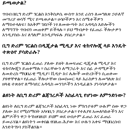
ይጫወታል?
ጥበብ በቢግ ድሪም ገርልስ እንቅስቃሴ ውስጥ እንደ ራስን ለመግለጽ ኃይለኛ
መሣሪያ ወሳኝ ሚና ይጫወታል። ሀሳቦችዎን እና ስሜቶችዎን
ለማስተላለፍ፣ ከአቅም ገደቦች ነፃ ለመውጣት እና አዳዲስ እድሎችን
ለማግኘት ጥበብን መጠቀም ይችላሉ። ይህ ማብቃት የፈጠራ ችሎታዎን
እንዲያስሱ እና ለዓለም እንዲያካፍሉ ያበረታታል።
ቢግ ድሪም ገርልስ በዲጂታል ሚዲያ እና ቴክኖሎጂ ላይ እንዴት
ተጽዕኖ ያሳድራሉ?
ቢግ ድሪም ገርልስ ፈጠራ ያለው ይዘት ለመፍጠር ዲጂታል ሚዲያ እና
ቴክኖሎጂን ይጠቀማሉ። ስራቸውን ለማጋራት እና ሰፊ ታዳሚዎችን
ለመድረስ ማህበራዊ ሚዲያ፣ ቪዲዮ እና ሌሎች መድረኮችን ሲጠቀሙ
ያዩዋቸዋል። የፈጠራ ችሎታቸው በመስመር ላይ እራስዎን ለመግለጽ እና
ዘላቂ ተጽዕኖ ለማሳደር አዳዲስ መንገዶችን እንዲፈልጉ ያነሳሳዎታል።
ልዩነት ለቢግ ድሪም ልጃገረዶች አስፈላጊ የሆነው ለምንድነው?
ልዩነት ለቢግ ድሪም ልጃገረዶች አስፈላጊ ነው ምክንያቱም ሁሉም ሰው ዋጋ
ያለው እና የሚሰማበት አካባቢን ያበረታታል። የተለያዩ አመለካከቶችን እና
ልምዶችን ዋጋ ትገነዘባለህ፣ ይህም ወደ ሀብታም ፈጠራ እና ፈጠራ
ይመራሃል። ልዩነትን መቀበል የበለጠ ሕያው እና ሁሉን አቀፍ ማህበረሰብ
እንድትገነባ ያስችልሃል።