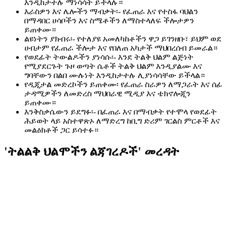
እንዲከታተሉ ማነሳሳት ይችላሉ።
እራስዎን እና ሌሎችን ማብቃት፡- የፈጠራ እና የተስፋ ባህልን
በማዳበር ሀሳቦችን እና ስሜቶችን ለማስተላለፍ ችሎታዎን
ይጠቀሙ።
ልዩነትን ያክብሩ፡- የተለያዩ አመለካከቶችን ዋጋ ይገንዘቡ፣ ይህም ወደ
ሀብታም የፈጠራ ችሎታ እና የበለጠ አካታች ማህበረሰብ ይመራል።
የወደፊት ትውልዶችን ያነሳሱ፡- እንደ ትልቅ ህልም ልጅነት
የሚያደርጉት ጉዞ ወጣት ሴቶች ትልቅ ህልም እንዲያልሙ እና
ግባቸውን በልበ ሙሉነት እንዲከታተሉ ሊያነሳሳቸው ይችላል።
የዲጂታል መድረኮችን ይጠቀሙ፡ የፈጠራ ስራዎን ለማጋራት እና ሰፊ
ታዳሚዎችን ለመድረስ ማህበራዊ ሚዲያ እና ቴክኖሎጂን
ይጠቀሙ።
እንቅስቃሴውን ይደግፉ፡- በፈጠራ እና በማብቃት የተሞላ የወደፊት
ሕይወት ላይ አስተዋጽኦ ለማድረግ ከቢግ ድሪም ገርልስ ምርቶች እና
መልዕክቶች ጋር ይሳተፉ።
'ትልልቅ ህልሞችን ልጃገረዶች' መረዳት